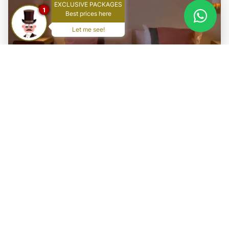
EXCLUSIVE PACKAGES
1
Best prices here
Let me see!
Habitación Deluxe
Nuestras Habitaciones Remodeladas combinan el
encanto histórico del hotel con todas las
comodidades modernas. Disfrute de baños
completamente renovados, sommiers de última
generación y un diseño contemporáneo.