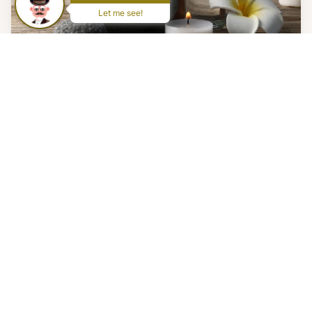
Let me see!
Cada Persona es Única
Por eso ofrecemos tratamientos que se adaptan a
tus necesidades específicas del momento.
Utilizamos aceites naturales y esenciales de la más
alta calidad, combinando Ayurveda (medicina de la
India), aromaterapia y el poder del tacto para
liberar tensiones y calmar la mente.